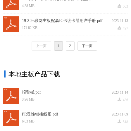
끂
4.38 MB
503
19.2.26联网主板配套IC卡读卡器用户手册.pdf
2023-11-13
끂
174.82 KB
497
上一页
1
2
下一页
本地主板产品下载
报警板.pdf
2023-11-14
끂
3.96 MB
436
PR灵性锁接线图.pdf
2023-11-09
끂
6.03 MB
518