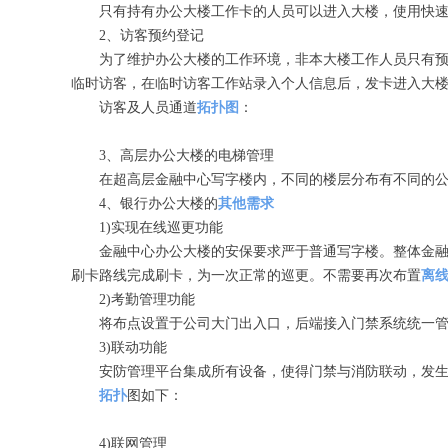
只有持有办公大楼工作卡的人员可以进入大楼，使用快速人
2、访客预约登记
为了维护办公大楼的工作环境，非本大楼工作人员只有预约
临时访客，在临时访客工作站录入个人信息后，发卡进入大
访客及人员通道
拓扑图
：
3、高层办公大楼的电梯管理
在超高层金融中心写字楼内，不同的楼层分布有不同的公司
4、银行办公大楼的
其他需求
1)实现在线巡更功能
金融中心办公大楼的安保要求严于普通写字楼。整体金融大
刷卡路线完成刷卡，为一次正常的巡更。不需要再次布置
离
2)考勤管理功能
将布点设置于公司大门出入口，后端接入门禁系统统一管
3)联动功能
安防管理平台集成所有设备，使得门禁与消防联动，发生火
拓扑
图如下：
4)联网管理