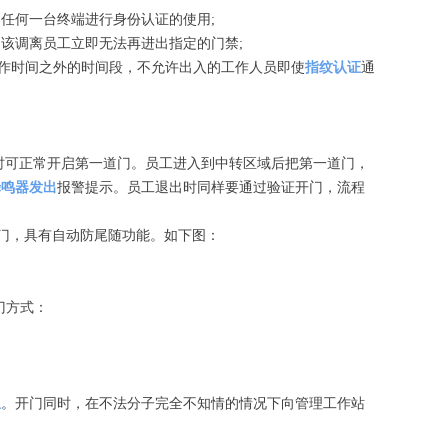
任何一台终端进行身份认证的使用;
该调离员工立即无法再进出指定的门禁;
作时间之外的时间段，不允许出入的工作人员即使
指纹认证
通
时可正常开启第一道门。员工进入到中转区域后把第一道门，
蜂鸣器
发出
报警提示。员工退出时同样要通过验证开门，流程
门，具有自动防尾随功能。如下图：
门方式：
息
。开门同时，在不法分子完全不知情的情况下向管理工作站