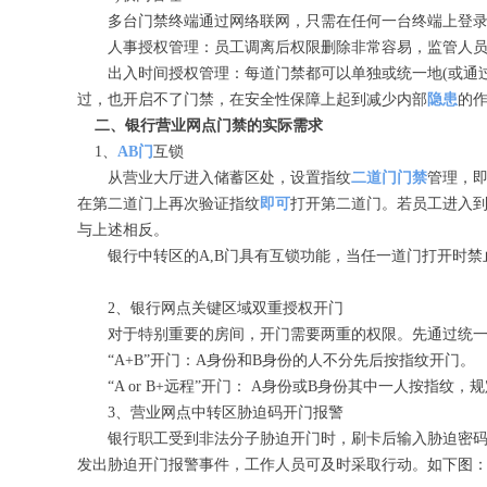
多台门禁终端通过网络联网，只需在任何一台终端上登录
人事授权管理：员工调离后权限删除非常容易，监管人员只
出入时间授权管理：每道门禁都可以单独或统一地(或通过
过，也开启不了门禁，在安全性保障上起到减少内部
隐患
的作
二、银行营业网点门禁的实际需求
1、
AB门
互锁
从营业大厅进入储蓄区处，设置指纹
二道门门禁
管理，
在第二道门上再次验证指纹
即可
打开第二道门。若员工进入
与上述相反。
银行中转区的A,B门具有互锁功能，当任一道门打开时禁
2、银行网点关键区域双重授权开门
对于特别重要的房间，开门需要两重的权限。先通过统一分
“A+B”开门：A身份和B身份的人不分先后按指纹开门。
“A or B+远程”开门： A身份或B身份其中一人按指纹，
3、营业网点中转区胁迫码开门报警
银行职工受到非法分子胁迫开门时，刷卡后输入胁迫密码
发出胁迫开门报警事件，工作人员可及时采取行动。如下图