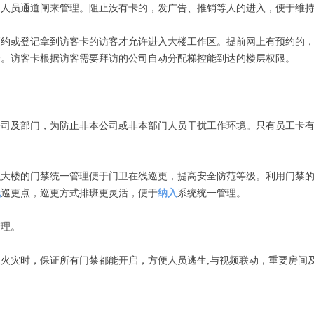
员通道闸来管理。阻止没有卡的，发广告、推销等人的进入，便于维持
或登记拿到访客卡的访客才允许进入大楼工作区。提前网上有预约的，
楼。访客卡根据访客需要拜访的公司自动分配梯控能到达的楼层权限。
及部门，为防止非本公司或非本部门人员干扰工作环境。只有员工卡有
楼的门禁统一管理便于门卫在线巡更，提高安全防范等级。利用门禁的
线
巡更点，巡更方式排班更灵活，便于
纳入
系统统一管理。
理。
灾时，保证所有门禁都能开启，方便人员逃生;与视频联动，重要房间