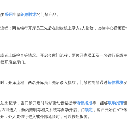
须要
采用
生物
识别技术
的门禁产品。
程：两名银行开库员工先后在指纹机上录入2人指纹，监控中心视频联
者上级检查等情况。开启金库门流程：两位开库员工及一名银行高级主
授权开启金库门。
时，开库流程：两名开库员工先后录入指纹，门禁控制器通过
短信模块
进出记录，当门禁开启时能够驱动音箱提示
语音播报
等，能够
联动报警
后方可进入，舱内照明等相关系统等自动开启，门
锁定
，客户开始在ATM
离开，外人要强行进入或外部危险时，可以按钮报警。