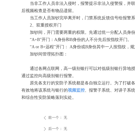
当非工作人员非法入侵时，报警提示非法入侵警报，并联动
后视频检查是否有物品遗留。
当工作人员加钞完毕离开时，门禁系统反馈信号给报警系
2、双重授权开门
加钞间，开门需要两重的权限。先通过统一分配人员身份，
“A+B”开门：A身份和B身份的人不分先后按指纹开门。
“A or B+远程”开门： A身份或B身份其中一人按指纹
加钞间管理拓扑图：
通过各网点联网，高一级别银行可以对低级别银行异地授权
通过监控向高级别银行报警。
原先各支行的安防子系统都是各自独立运行。为了打破各支
有效地将该系统与银行的
视频监控
、报警子系统、对讲子系
和综合性安防策略落到实处。
前一个：
无
ꄴ
后一个：
无
ꄲ