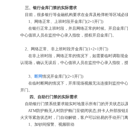
三、银行金库门禁的实际需求
目前，很多银行等金融机构要求在金库及枪弹柜等区域必
1、网络正常、上班时段开金库门(2+1开门)
在银行正常上班时段，并且网络正常的时候。开启金库门流
中心值班人员在监控中心录入指纹，授权开启金库门。
2、网络正常、非上班时段开金库门(1+2+1开门)
在非上班时段，网络正常的情况下，如需要临时调取现金或
认现场，确认无误后，中心值班人员在监控中心录入指纹，
3、
断网
情况开金库门(2+1开门)
在临时断网的情况下，开库现场视频无法连接到监控中心
开门。
四、自助行门禁的实际需求
自助银行门禁系统要求能实时地显示所有门的开关状态以及
ATM防护舱无人时防护舱门呈锁闭状态;持卡人外部按钮
火灾等紧急状态时，门自动解锁，客户可以轻易的手动开门
1、加钞间报警、视频联动