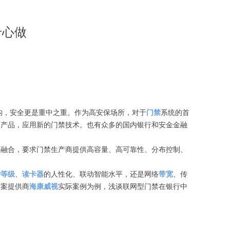
专心做
构，安全更是重中之重。作为高安保场所，对于
门禁
系统的首
禁产品，应用新的门禁技术。也有众多的国内银行和安金金融
的融合，要求门禁生产商提供高容量、高可靠性、分布控制、
护等级
、
读卡器
的人性化、联动智能水平，还是网络
带宽
、传
方案提供商
海康威视
实际案例为例，浅谈联网型门禁在银行中