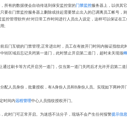
，所有的数据便会自动传送到保安监控室的
门禁监控
服务器上，以供其它
要在门禁监控服务器上删除或挂起需要禁止出入的已调离员工帐号，则
监控管理软件)针对日常工作时间进行人员出入设定，这样可以保证在工
用;
即前后门互锁的门禁管理;正常进出时，员工在有效开门时间内验证指纹此
到中转区域后忘记关闭第一道门，此时禁止开启第二道门，超时未关现场
止通过刷卡等方式开启另一道门，仅当第一道门关闭后才允许开启第二道
配人员身份，批量授权，有A身份人员和B身份人员。实现如下两种开
规定时间内
远程管理
中心人员指纹授权开门。
，此时门可正常开启。为迷惑不法分子，现场不会产生任何报警
提示信
：