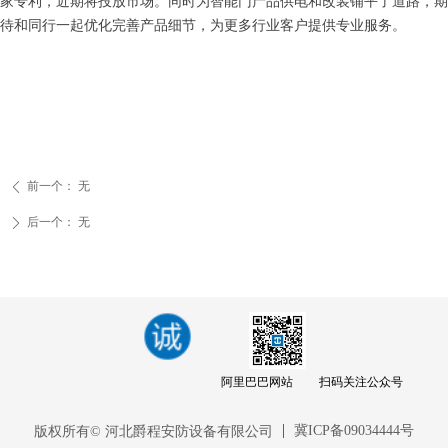
家专利，近期将投放市场。同时为智能门产品供电和改装铺平了道路，期
待和同行一起优化完善产品细节，为更多行业客户提供专业服务。
前一个：
无
ꄴ
后一个：
无
ꄲ
阿里巴巴网站
扫码关注公众号
冀ICP备09034444号
版权所有© 河北爵程安防设备有限公司