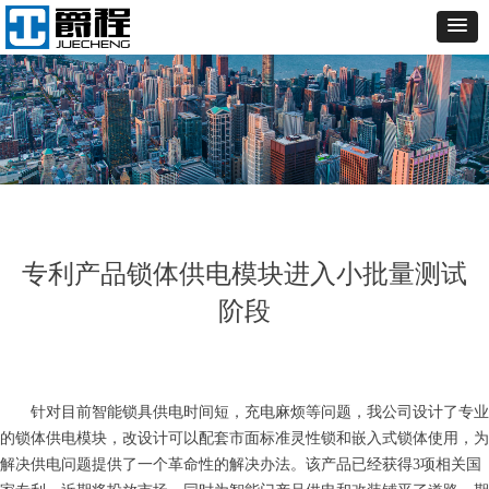
专利产品锁体供电模块进入小批量测试
阶段
针对目前智能锁具供电时间短，充电麻烦等问题，我公司设计了专业
的锁体供电模块，改设计可以配套市面标准灵性锁和嵌入式锁体使用，为
解决供电问题提供了一个革命性的解决办法。该产品已经获得3项相关国