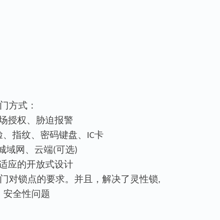
门方式
：
场授权、胁迫
报警
脸、指纹、密码键盘、
卡
IC
城域网、云端
可选
(
)
适应的开放式设计
门对锁点的要求
。并且，解决
了灵性锁
,
 安全性问题