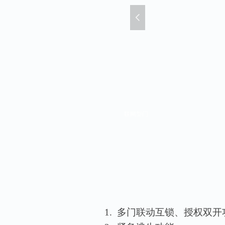
넳
联网型门
1.
多
门联动互锁、授权双开