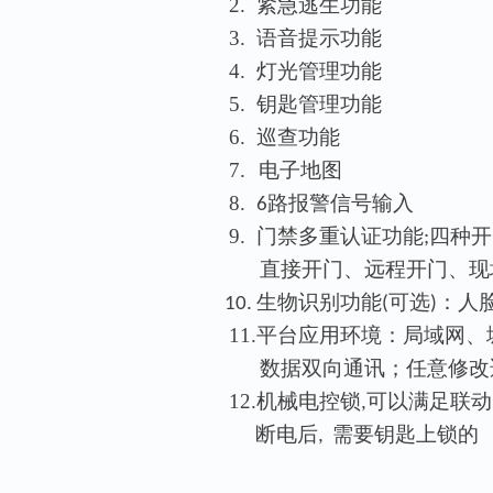
2.
紧急
逃生功能
3.
语音
提示功能
4.
灯光
管理功能
5.
钥匙
管理功能
6.
巡查
功能
7.
电子地图
8.
路报警信号输入
6
9.
门禁
多重认证功能
四种开
;
直接
开门、远程开门、现
生物
识别功能
可选
：人
10.
(
)
11.
平台
应用环境：局域网、
数据
双向通讯；任意修改
12.
机械
电控锁
可以满足联动
,
断电后
需要
钥匙上锁的
,