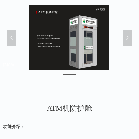
넳
넲
防护舱
ATM机防护舱
功能介绍：