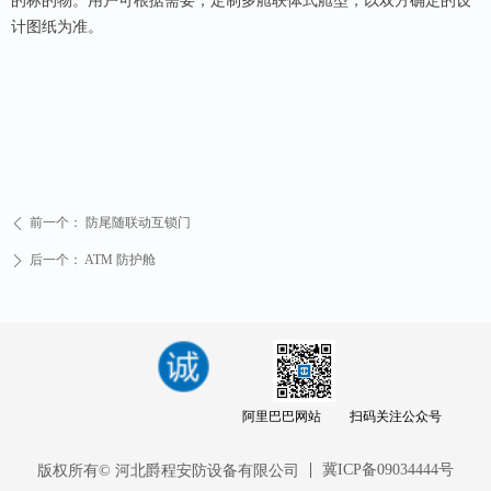
的标的物。用户可根据需要，定制多舱联体式舱型，以双方确定的设
计图纸为准。
前一个：
防尾随联动互锁门
ꄴ
后一个：
ATM 防护舱
ꄲ
阿里巴巴网站
扫码关注公众号
冀ICP备09034444号
版权所有© 河北爵程安防设备有限公司